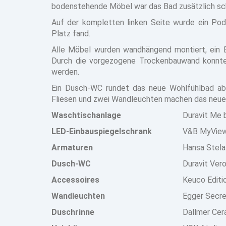
bodenstehende Möbel war das Bad zusätzlich schl
Auf der kompletten linken Seite wurde ein Po
Platz fand.
Alle Möbel wurden wandhängend montiert, ein Ei
Durch die vorgezogene Trockenbauwand konnte
werden.
Ein Dusch-WC rundet das neue Wohlfühlbad ab 
Fliesen und zwei Wandleuchten machen das neu
Waschtischanlage
Duravit Me 
LED-Einbauspiegelschrank
V&B MyView
Armaturen
Hansa Stela
Dusch-WC
Duravit Vero
Accessoires
Keuco Editi
Wandleuchten
Egger Secr
Duschrinne
Dallmer Cer