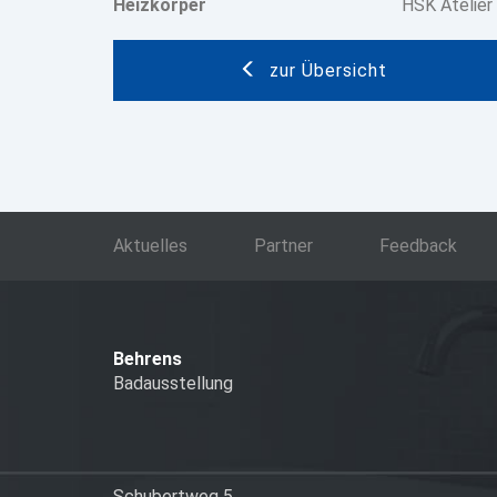
Heizkörper
HSK Atelier
zur Übersicht
Aktuelles
Partner
Feedback
Behrens
Badausstellung
Schubertweg 5