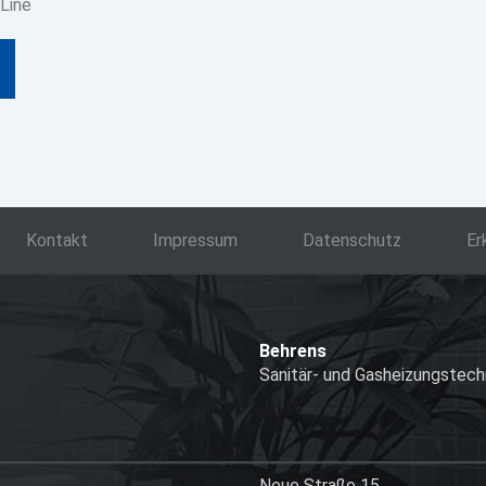
 Line
Kontakt
Impressum
Datenschutz
Er
Behrens
Sanitär- und Gasheizungstec
Neue Straße 15