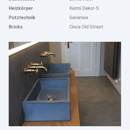
Heizkörper
Kermi Dekor-S
Putztechnik
Savamea
Bricks
Cinca Old Street