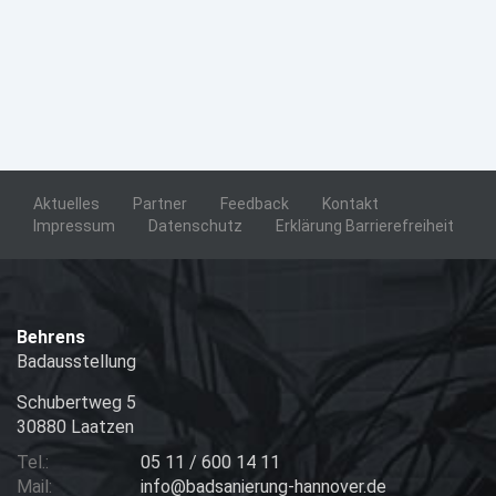
Aktuelles
Partner
Feedback
Kontakt
Impressum
Datenschutz
Erklärung Barrierefreiheit
Behrens
Badausstellung
Schubertweg 5
30880 Laatzen
Tel.:
05 11 / 600 14 11
Mail:
info@badsanierung-hannover.de